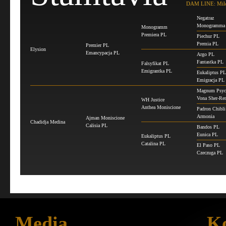
DAM LINE: Mil
Negatraz
Monogramma
Monogramm
Premiera PL
Piechur PL
Premia PL
Premier PL
Elysion
Emancypacja PL
Argo PL
Fantastka PL
Falsyfikat PL
Emigrantka PL
Eukaliptus PL
Emigracja PL
Magnum Psyc
Vona Sher-Re
WH Justice
Anthea Moniscione
Padron Chibli
Armonia
Ajman Moniscione
Chadidja Medina
Calisia PL
Bandos PL
Eunica PL
Eukaliptus PL
Catalina PL
El Paso PL
Czeczuga PL
Media
Ko