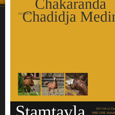
Chakaranda
Chadidja Medi
2017-04-12
Stamtavla
2017-04-12 Che
SIRE LINE: Kuhail