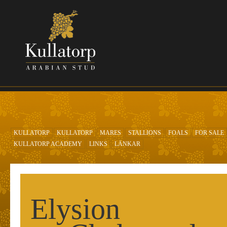
Skip to main content
KULLATORP
KULLATORP
MARES
STALLIONS
FOALS
FOR SALE
KULLATORP ACADEMY
LINKS
LÄNKAR
Elysion