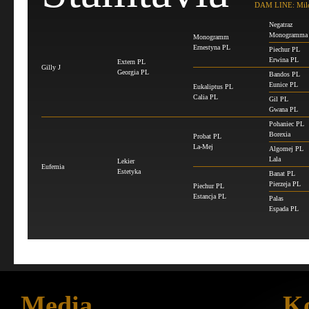
DAM LINE: Mil
Negatraz
Monogramma
Monogramm
Ernestyna PL
Piechur PL
Erwina PL
Extern PL
Gilly J
Georgia PL
Bandos PL
Eunice PL
Eukaliptus PL
Calia PL
Gil PL
Gwana PL
Pohaniec PL
Borexia
Probat PL
La-Mej
Algomej PL
Lala
Lekier
Eufemia
Estetyka
Banat PL
Pierzeja PL
Piechur PL
Estancja PL
Palas
Espada PL
Media
Ko