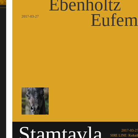
Ebenholtz
Eufem
2017-03-27
Stamtavla
2017-03-27
SIRE LINE: Kuhail