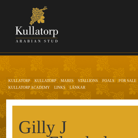
Skip to main content
KULLATORP
KULLATORP
MARES
STALLIONS
FOALS
FOR SALE
KULLATORP ACADEMY
LINKS
LÄNKAR
Gilly J