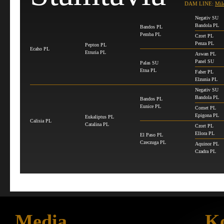
DAM LINE:
Mil
Negativ SU
Bandola PL
Bandos PL
Pemba PL
Czort PL
Penza PL
Pepton PL
Ecaho PL
Etruria PL
Aswan PL
Panel SU
Palas SU
Etna PL
Faher PL
Elzunia PL
Negativ SU
Bandola PL
Bandos PL
Eunice PL
Comet PL
Epigona PL
Eukaliptus PL
Calisia PL
Catalina PL
Czort PL
Ellora PL
El Paso PL
Czeczuga PL
Aquinor PL
Czadra PL
Media
Ko