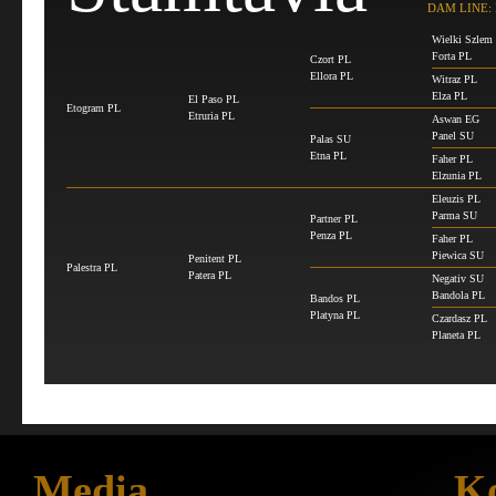
DAM LINE: 
Wielki Szlem
Forta PL
Czort PL
Ellora PL
Witraz PL
Elza PL
El Paso PL
Etogram PL
Etruria PL
Aswan EG
Panel SU
Palas SU
Etna PL
Faher PL
Elzunia PL
Eleuzis PL
Parma SU
Partner PL
Penza PL
Faher PL
Piewica SU
Penitent PL
Palestra PL
Patera PL
Negativ SU
Bandola PL
Bandos PL
Platyna PL
Czardasz PL
Planeta PL
Media
Ko