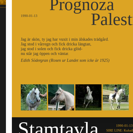
Prognoza
Palest
1990-01-13
Jag är skön, ty jag har vuxit i min älskades trädgård.
Jag stod i vårregn och fick dricka längtan,
jag stod i solen och fick dricka glöd-
nu står jag öppen och väntar.
Edith Södergran (Rosen ur Landet som icke är 1925)
Stamtavla
1990-01-13
SIRE LINE: Kuhail