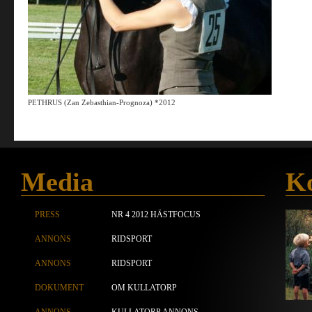
PETHRUS (Zan Zebasthian-Prognoza) *2012
Media
Ko
PRESS
NR 4 2012 HÄSTFOCUS
ANNONS
RIDSPORT
ANNONS
RIDSPORT
DOKUMENT
OM KULLATORP