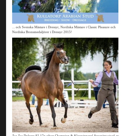
... och Svenska Mästare i Dressyr, Nordiska Mästare i Classic Pleasure och
Nordiska Bronsmedaljörer i Dressyr 2015!
Zsa Zsa Dolores 92,17p silver Champion & Klassvinnare! Suveränt visad av