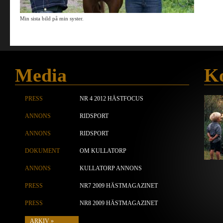
Min sista bild på min syster.
Media
Ko
PRESS
NR 4 2012 HÄSTFOCUS
ANNONS
RIDSPORT
ANNONS
RIDSPORT
DOKUMENT
OM KULLATORP
ANNONS
KULLATORP ANNONS
PRESS
NR7 2009 HÄSTMAGAZINET
PRESS
NR8 2009 HÄSTMAGAZINET
ARKIV »